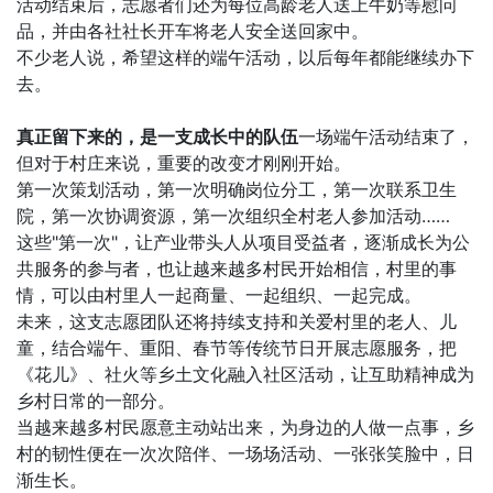
活动结束后，志愿者们还为每位高龄老人送上牛奶等慰问
品，并由各社社长开车将老人安全送回家中。
不少老人说，希望这样的端午活动，以后每年都能继续办下
去。
真正留下来的，是一支成长中的队伍
一场端午活动结束了，
但对于村庄来说，重要的改变才刚刚开始。
第一次策划活动，第一次明确岗位分工，第一次联系卫生
院，第一次协调资源，第一次组织全村老人参加活动……
这些"第一次"，让产业带头人从项目受益者，逐渐成长为公
共服务的参与者，也让越来越多村民开始相信，村里的事
情，可以由村里人一起商量、一起组织、一起完成。
未来，这支志愿团队还将持续支持和关爱村里的老人、儿
童，结合端午、重阳、春节等传统节日开展志愿服务，把
《花儿》、社火等乡土文化融入社区活动，让互助精神成为
乡村日常的一部分。
当越来越多村民愿意主动站出来，为身边的人做一点事，乡
村的韧性便在一次次陪伴、一场场活动、一张张笑脸中，日
渐生长。