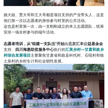
姚大姐、贾大哥和王大哥都是项目支持的产业带头人，这是
他们第一次以志愿者的身份参与村里的公共活动。
这也是村里第一次，由一支刚刚成立的本土志愿团队，统筹
安排一场全村参与的端午活动。
志愿者培训，从"组建一支队伍"开始
由
北京汇丰公益基金会
支持、
四川海惠助贫服务中心
执行的
汇美乡村—甘肃和政乡
村综合发展项目
主要聚焦甘肃省和政县科托村、石咀村和狼
土泉村的乡村生计和社会韧性发展。