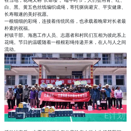
在当地，花绳又称"长命缕"。端午时节，人们会用青、红、
白、黑、黄五色丝线编织成绳，寄托驱病避灾、平安健康、
长寿顺遂的美好祝愿。
一根细细的彩绳，连接着传统民俗，也承载着晚辈对长者最
朴素的祝福。
村镇干部、海惠工作人员、志愿者和村民们互相为彼此系上
花绳。节日的温暖随着一根根彩绳传递开来，在人与人之间
流动。