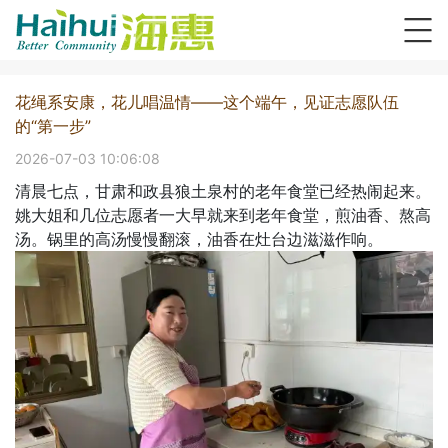
花绳系安康，花儿唱温情——这个端午，见证志愿队伍
的“第一步”
2026-07-03 10:06:08
清晨七点，甘肃和政县狼土泉村的老年食堂已经热闹起来。
姚大姐和几位志愿者一大早就来到老年食堂，煎油香、熬高
汤。锅里的高汤慢慢翻滚，油香在灶台边滋滋作响。