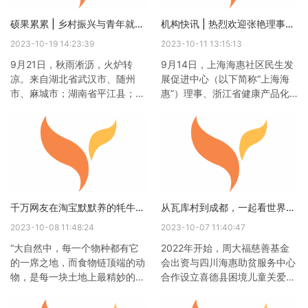
硕果累累 | 乡村振兴与青年就业创业论坛在华中科技大学顺利举办
机构快讯 | 热烈欢迎张艳理事及团队莅临海惠
2023-10-19 14:23:39
2023-10-11 13:15:13
9月21日，秋雨淅沥，火炉转
9月14日，上海海惠社区民生发
凉。来自湖北省武汉市、随州
展促进中心（以下简称“上海海
市、麻城市；湖南省平江县；河
惠”）理事、浙江省健康产品化
北省围场县；辽宁省大连市普兰
妆品行业协会（以下简称“浙健
店区；山东省荣成市；安徽省利
化协”）张艳会长和钱锋副秘书
辛县；四川省成都市、青神县的
长到成都参加亚洲营养大会之
一百多名返乡创业者、合作社代
际，特别来到了四川海惠，与海
表、专家学者、爱心企业代表及
惠团队一起探讨如何发挥行业协
社会组织的代表们齐聚一堂，共
会对企业公益倡导的作用，激发
同参与了由汇丰银行和东方港湾
更多企业与专家的善力量，帮助
千万网友在淘宝默默养的牦牛，让高原藏民乐开了花
从瓦库村到成都，一起看世界，童心向未来|给乡村孩子的研学营
等爱心企业资助、四川海惠助贫
公益性社会组织获取更多的资源
服务中心主办、华中科技大学乡
及专业支持。共享共创 未来可
2023-10-08 11:48:24
2023-10-07 11:40:47
村振兴研究院承办的《乡村振兴
期作为海惠的长期、重要的支持
“大自然中，每一个物种都有它
2022年开始，周大福慈善基金
与青年就业创业论坛》。作为活
者，在交流开始前，海惠中心主
的一席之地，而食物链顶端的动
会出资与四川海惠助贫服务中心
动承办方，
任陈
物，是每一块土地上最精妙的设
合作设立喜德县困境儿童关爱项
计，它们曾经是文明的图腾，也
目，夏令营是项目其中一个重要
是人与大自然沟通的桥梁。”这
组成部分。因此，凉山喜德县瓦