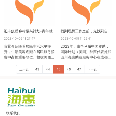
是纪录片《众神之地》里的一段
库村孩子们都会尤为期待暑假的
话。牦牛就是我国青藏高原“精
来临。到暑假，海惠都会组织孩
妙的设计”之一，它们不仅构成
子们到成都参加夏令营，集体出
了高原草地上一道美丽的风景，
行，拓展视野。今年的夏令营，
而且是藏区人民的好朋友——既
更希望孩子们拓展社会知识，增
汇丰疫后乡村振兴计划-青年就业创业支持项目 流动青年生涯发展参与式小组在武汉顺利实施
找到理想工作之前，先找到自己 | Her Skill Her Power
耐低氧又耐严寒的牦牛，可以帮
加互动体验——海惠特别邀请了
藏民耕种土地和驮运物品，同时
专业给孩子做研学营的成都梦工
2023-10-06 11:27:47
2023-10-05 11:25:41
牦牛肉独特的风味也深受人们的
厂教育，精心制定了为期4天的
背景介绍随着居民生活水平提
2023年，由毕马威中国资助，
喜爱，是一种优质蛋白的来
成都研学营方案。同时我们也邀
升，生活美容逐渐在居民服务消
国际计划（美国）陕西代表处和
源。 高原上
请了成
费中占据重要地位。根据美团数
四川海惠助贫服务中心在成都合
据显示，2022年，以美容、美
作实施的“Her Skill Her
发、美甲、美睫等为代表的生活
Power”流动女性青年就业支持
上一页
43
44
45
46
47
下一页
美容市场规模约8000亿元，生
项目聚焦青年就业问题，助力
活美容业成为实体经济的重要组
120名流动女性青年通过获得一
成部分。尽管疫情使各类行业遭
技之长最终实现体面就业。
受到不同程度的影响，使流动青
“Her Skill Her Power”流动女性
年就业面临巨大挑战，但生活美
青年就业支持项目旨在通过提供
容业的发展为流动青年就业提供
高质量、以市场为导向的职业技
了新的机遇。基于此，自2020
能和生活技能培训及就业指导服
年起，汇丰疫后乡村振兴计划-
务，促进流动青年，特别是女性
联系我们